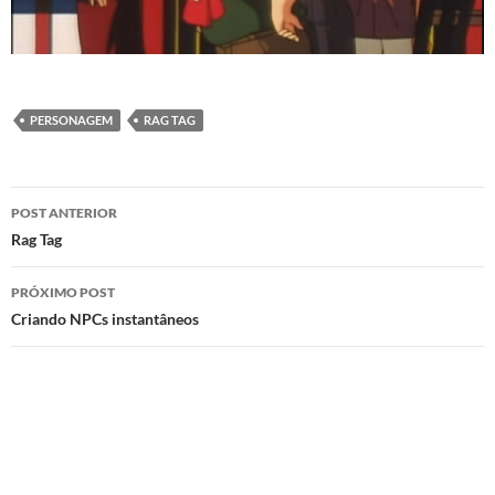
PERSONAGEM
RAG TAG
Navegação
POST ANTERIOR
de
Rag Tag
posts
PRÓXIMO POST
Criando NPCs instantâneos