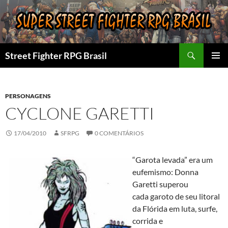
Pular
para
o
conteúdo
Pesquisar
Street Fighter RPG Brasil
MENU
PRINCI
PERSONAGENS
CYCLONE GARETTI
17/04/2010
SFRPG
0 COMENTÁRIOS
“Garota levada” era um
eufemismo: Donna
Garetti superou
cada garoto de seu litoral
da Flórida em luta, surfe,
corrida e