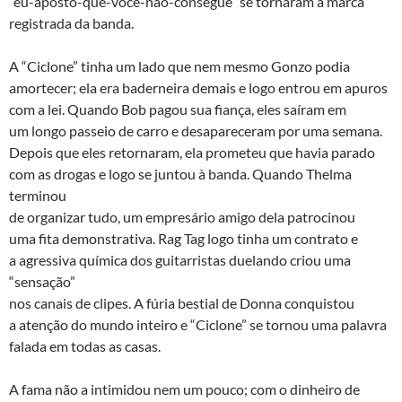
“eu-aposto-que-você-não-consegue” se tornaram a marca
registrada da banda.
A “Ciclone” tinha um lado que nem mesmo Gonzo podia
amortecer; ela era baderneira demais e logo entrou em apuros
com a lei. Quando Bob pagou sua fiança, eles saíram em
um longo passeio de carro e desapareceram por uma semana.
Depois que eles retornaram, ela prometeu que havia parado
com as drogas e logo se juntou à banda. Quando Thelma
terminou
de organizar tudo, um empresário amigo dela patrocinou
uma fita demonstrativa. Rag Tag logo tinha um contrato e
a agressiva química dos guitarristas duelando criou uma
“sensação”
nos canais de clipes. A fúria bestial de Donna conquistou
a atenção do mundo inteiro e “Ciclone” se tornou uma palavra
falada em todas as casas.
A fama não a intimidou nem um pouco; com o dinheiro de