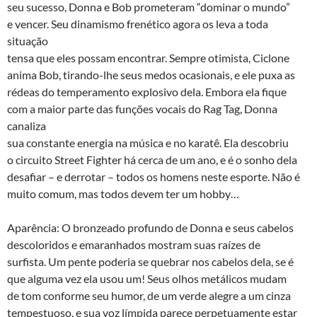
seu sucesso, Donna e Bob prometeram “dominar o mundo”
e vencer. Seu dinamismo frenético agora os leva a toda
situação
tensa que eles possam encontrar. Sempre otimista, Ciclone
anima Bob, tirando-lhe seus medos ocasionais, e ele puxa as
rédeas do temperamento explosivo dela. Embora ela fique
com a maior parte das funções vocais do Rag Tag, Donna
canaliza
sua constante energia na música e no karatê. Ela descobriu
o circuito Street Fighter há cerca de um ano, e é o sonho dela
desafiar – e derrotar – todos os homens neste esporte. Não é
muito comum, mas todos devem ter um hobby…
Aparência: O bronzeado profundo de Donna e seus cabelos
descoloridos e emaranhados mostram suas raízes de
surfista. Um pente poderia se quebrar nos cabelos dela, se é
que alguma vez ela usou um! Seus olhos metálicos mudam
de tom conforme seu humor, de um verde alegre a um cinza
tempestuoso, e sua voz límpida parece perpetuamente estar