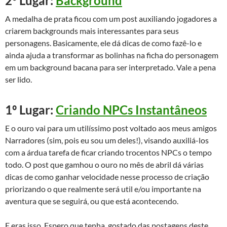
2º Lugar:
Background
A medalha de prata ficou com um post auxiliando jogadores a
criarem backgrounds mais interessantes para seus
personagens. Basicamente, ele dá dicas de como fazê-lo e
ainda ajuda a transformar as bolinhas na ficha do personagem
em um background bacana para ser interpretado. Vale a pena
ser lido.
1º Lugar:
Criando NPCs Instantâneos
E o ouro vai para um utilíssimo post voltado aos meus amigos
Narradores (sim, pois eu sou um deles!), visando auxiliá-los
com a árdua tarefa de ficar criando trocentos NPCs o tempo
todo. O post que gamhou o ouro no mês de abril dá várias
dicas de como ganhar velocidade nesse processo de criação
priorizando o que realmente será util e/ou importante na
aventura que se seguirá, ou que está acontecendo.
E eras isso. Espero que tenha, gostado das postagens deste