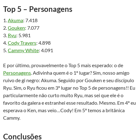
Top 5 – Personagens
1.
Akuma
: 7.418
2.
Gouken
: 7.077
3.
Ryu
: 5.981
4.
Cody Travers
: 4.898
5.
Cammy White
: 4.091
E por último, provavelmente o Top 5 mais esperado: o de
Personagens
. Adivinha quem é o 1º lugar? Sim, nosso amigo
ruivo de gi negro: Akuma. Seguido por Gouken e seu discípulo
Ryu. Sim, o Ryu ficou em 3º lugar no Top 5 de personagens!! Eu
particularmente não curto muito Ryu, mas sei que ele é o
favorito da galera e estranhei esse resultado. Mesmo. Em 4º eu
esperava o Ken, mas veio…Cody! Em 5º temos a britânica
Cammy.
Conclusões