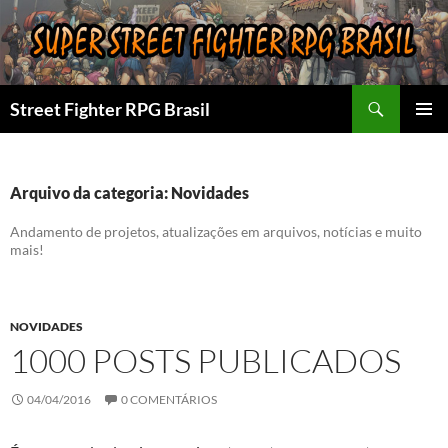
Pular
para
o
conteúdo
Pesquisar
Street Fighter RPG Brasil
MENU
PRINCI
Arquivo da categoria: Novidades
Andamento de projetos, atualizações em arquivos, notícias e muito
mais!
NOVIDADES
1000 POSTS PUBLICADOS
04/04/2016
0 COMENTÁRIOS