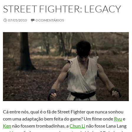
STREET FIGHTER: LEGACY
07/05/2010
0 COMENTÁRIOS
Cá entre nós, qual é o fã de Street Fighter que nunca sonhou
com uma adaptação bem feita do game? Um filme onde
Ryu
e
Ken
não fossem trombadinhas, a
Chun Li
não fosse Lana Lang