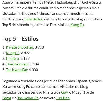
Aqui o mal impera: temos Metsu Hadouken, Shun Goku Satsu,
Ansatsuken e Ashura Senkuu como manobras especiais mais
visitadas no blog nos últimos 5 anos, o que mostram uma
tendência ao
Dark Hadou
entre os leitores do blog. o.o Fecha o
Top 5 de Manobras, o famoso Dim Mak do
Kung Fu
.
Top 5 – Estilos
1.
Karatê Shotokan
: 8.970
2.
Kung Fu
: 6.433
3.
Ninjitsu
: 5.157
4.
Thai Kickboxe
: 5.114
5.
Tae Kwon Dô
: 4.300
Seguindo a tendência dos posts de Manobras Especiais, temos
Karate e Kung Fu como estilos mais visitados do blog,
seguidos pelo misterioso Ninjitsu de
Guy
, o Muay Thai de
Sagat
e o
Tae Kwon Dô
da novata
Juri Han
.