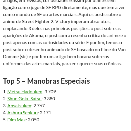
artigos, entrevistas, curiosidades e assim por diante, sem
ligação com o jogo de SF RPG diretamente, mas que tem a ver
com o mundo de SF ou artes marciais. Aqui os posts sobre o
anime de Street Fighter 2: Victory imperam absolutos,
emplacando 3 deles nas primeiras posições: o post sobre as
aparições de Akuma, o post com a resenha crítica do anime e o
post apenas com as curiosidades da série. E por fim, temos o
post sobre o desenho animado de SF baseado no filme do Van
Damme (sic) e por fim um artigo bem bacana sobre os
uniformes das artes marciais, para enriquecer suas crônicas.
Top 5 – Manobras Especiais
1.
Metsu Hadouken
: 3.709
2.
Shun Goku Satsu
: 3.380
3.
Ansatsuken
: 2.767
4.
Ashura Senkuu
: 2.171
5.
Dim Mak
: 2.050