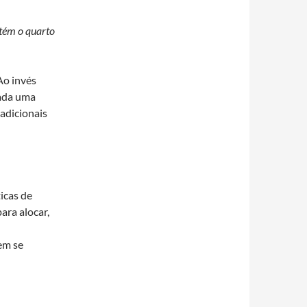
tém o quarto
Ao invés
cada uma
adicionais
icas de
ara alocar,
em se