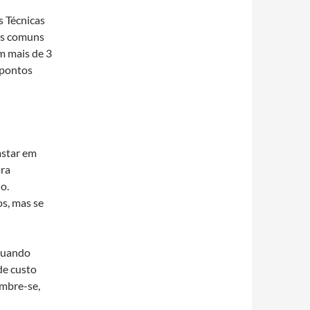
s Técnicas
ras comuns
m mais de 3
 pontos
astar em
ara
o.
s, mas se
 quando
de custo
embre-se,