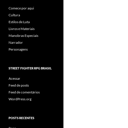
Comece por aqui
Cultura
Estilos de Luta
Livros e Materiais
Manobras Especiais
Narrador
Personagens
STREET FIGHTER RPG BRASIL
Acessar
Feed de posts
Feed de comentários
WordPress.org
POSTS RECENTES