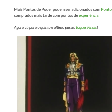
Mais Pontos de Poder podem ser adicionados com
Ponto
comprados mais tarde com pontos de
experiência
.
Agora vá para o quinto e último passo:
Toques Finais
!