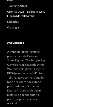
Rose
Tumbling Attack
Crônica 2026 – Episódio 52: O
Fim do Mortal Kombat
Soldados
Capangas
COPYRIGHTS
A franquia Street Fighter é
propriedade da Capcom,
Street Fighter: The Storytelling
Game é propriedade da White
Wolf, Street Fighter: O Jogo de
RPG é propriedade da Editora
Talismã. Salvo se mencionado,
todo o restante é de autoria
própria de Luiz Fernando
Duarte Jr. Caso copie algum
material de minha autoria,
peço que poste link para o
original.