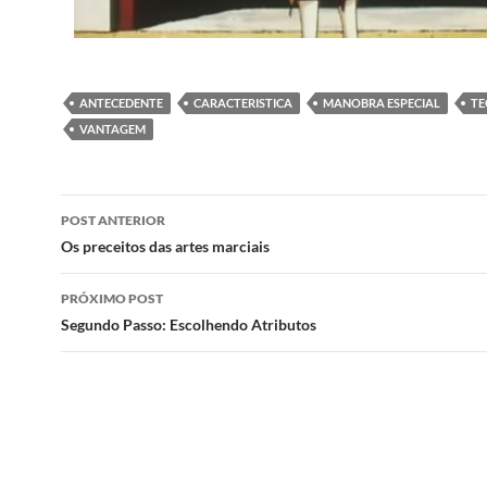
ANTECEDENTE
CARACTERISTICA
MANOBRA ESPECIAL
TE
VANTAGEM
Navegação
POST ANTERIOR
de
Os preceitos das artes marciais
posts
PRÓXIMO POST
Segundo Passo: Escolhendo Atributos