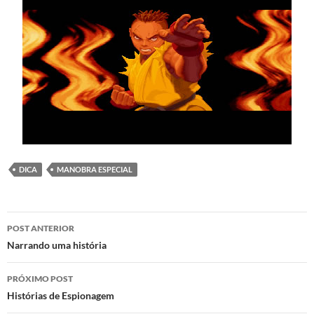
DICA
MANOBRA ESPECIAL
Navegação
POST ANTERIOR
de
Narrando uma história
posts
PRÓXIMO POST
Histórias de Espionagem