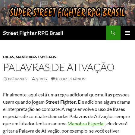
Pular
para
o
conteúdo
Pesquisar
Street Fighter RPG Brasil
MENU
PRINCI
DICAS
,
MANOBRAS ESPECIAIS
PALAVRAS DE ATIVAÇÃO
08/04/2009
SFRPG
0 COMENTÁRIOS
Finalmente, aqui está uma regra adicional que muitas pessoas
usam quando jogam
Street Fighter
. Ele adiciona algum drama
e interpretação ao combate. A regra envolve o uso de frases
especiais de combate chamadas Palavras de Ativação: sempre
que um lutador tenta usar uma
Manobra Especial
, ele deverá
gritar a Palavra de Ativação. por exemplo, se você estiver