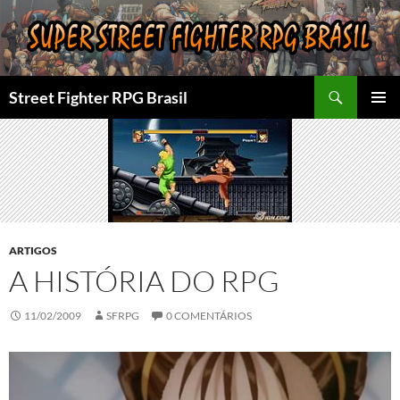
Pular
para
o
conteúdo
Pesquisar
Street Fighter RPG Brasil
MENU
PRINCI
ARTIGOS
A HISTÓRIA DO RPG
11/02/2009
SFRPG
0 COMENTÁRIOS