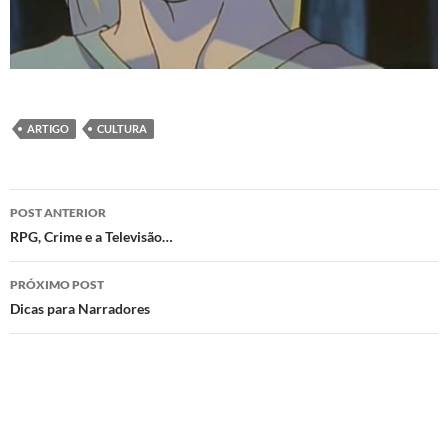
ARTIGO
CULTURA
Navegação
POST ANTERIOR
de
RPG, Crime e a Televisão…
posts
PRÓXIMO POST
Dicas para Narradores